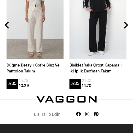
Düğme Detaylı Gofre Bluz Ve
Bisiklet Yaka Çıtçıt Kapamalı
Pantolon Takım
İki İplik Eşofman Takım
15,75
22,05
%35
%33
10,29
14,70
Bizi Takip Edin