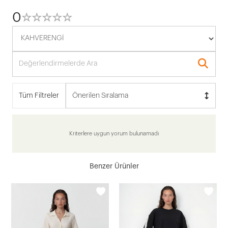
0
☆
★
☆
★
☆
★
☆
★
☆
★
Tüm Filtreler
Önerilen Sıralama
Kriterlere uygun yorum bulunamadı
Benzer Ürünler