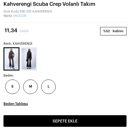
Kahverengi Scuba Crep Volanlı Takım
Stok Kodu
536-102-KAHVERENGİ
Marka
VAGGON
11,34
23,63
%52
İndirim
Renk: KAHVERENGİ
Beden:
S
M
L
Beden Tablosu
SEPETE EKLE