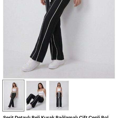
Şerit Detaylı Beli Kuşak Bağlamalı Çift Cepli Bol