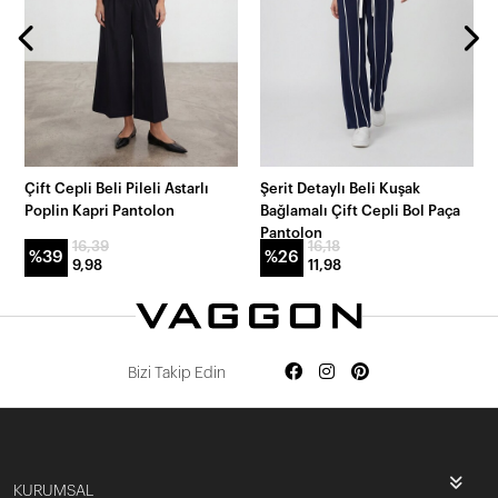
Çift Cepli Beli Pileli Astarlı
Şerit Detaylı Beli Kuşak
Poplin Kapri Pantolon
Bağlamalı Çift Cepli Bol Paça
Pantolon
16,39
16,18
%39
%26
9,98
11,98
Bizi Takip Edin
KURUMSAL