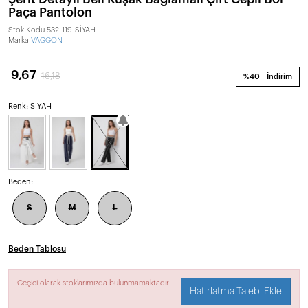
Paça Pantolon
Stok Kodu
532-119-SİYAH
Marka
VAGGON
9,67
16,18
%40
İndirim
Renk: SİYAH
Beden:
S
M
L
Beden Tablosu
Geçici olarak stoklarımızda bulunmamaktadır.
Hatırlatma Talebi Ekle