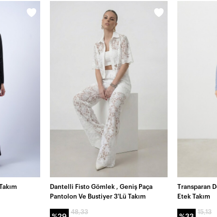
 Takım
Dantelli Fisto Gömlek , Geniş Paça
Transparan Do
Pantolon Ve Bustiyer 3'Lü Takım
Etek Takım
48,33
15,13
%29
%33