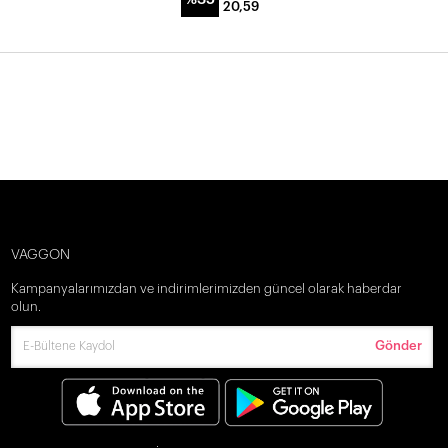
20,59
VAGGON
Kampanyalarımızdan ve indirimlerimizden güncel olarak haberdar
olun.
Gönder