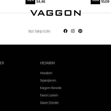
34,46
10,09
Bizi Takip Edin
LER
HESABIM
Hesabım
Siparişlerim
Kargom Nerede
Favori Listem
Davet Gönder