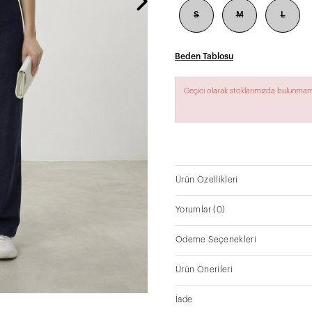
S
M
L
Beden Tablosu
Geçici olarak stoklarımızda bulunmam
Ürün Özellikleri
Yorumlar
(0)
Ödeme Seçenekleri
Ürün Önerileri
İade