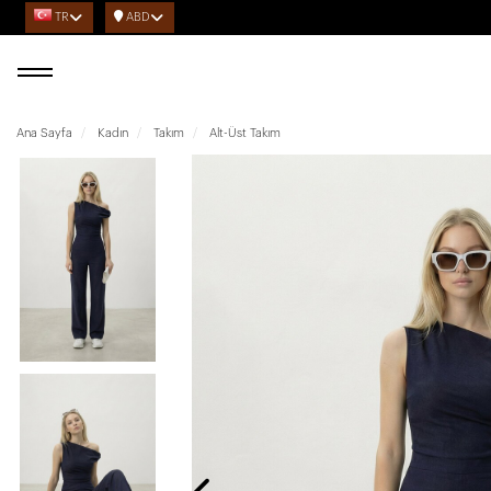
TR
ABD
Ana Sayfa
Kadın
Takım
Alt-Üst Takım