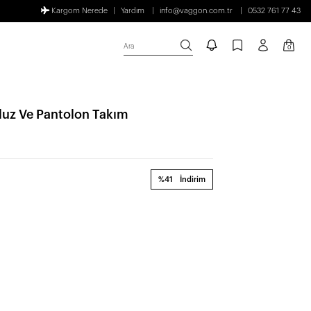
Kargom Nerede
Yardım
info@vaggon.com.tr
0532 761 77 43
Ara
0
uz Ve Pantolon Takım
%41
İndirim