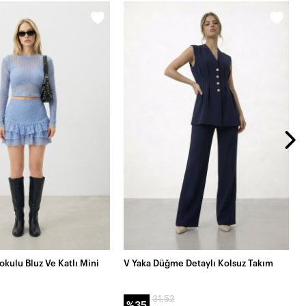
kulu Bluz Ve Katlı Mini
V Yaka Düğme Detaylı Kolsuz Takım
31,52
%35