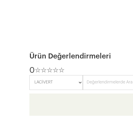
Ürün Değerlendirmeleri
0
☆
★
☆
★
☆
★
☆
★
☆
★