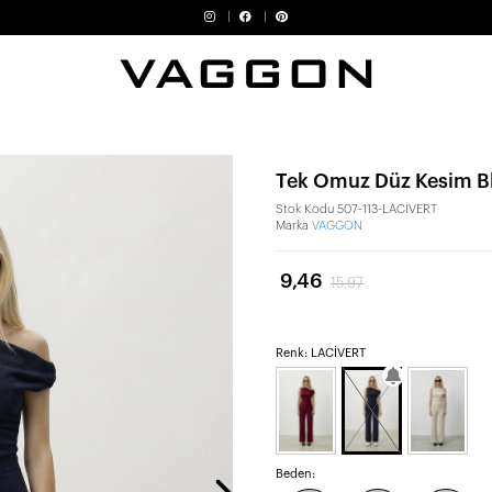
Tek Omuz Düz Kesim Bl
Stok Kodu
507-113-LACİVERT
Marka
VAGGON
9,46
15,97
Renk: LACİVERT
Beden: