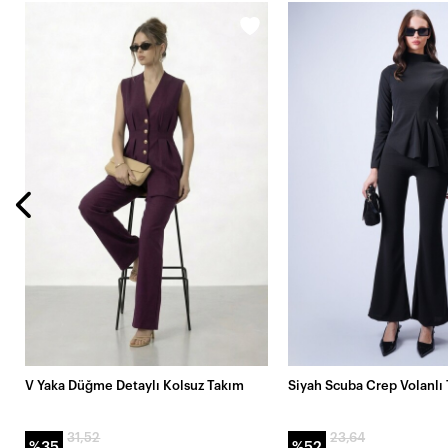
V Yaka Düğme Detaylı Kolsuz Takım
Siyah Scuba Crep Volanlı
31,52
23,64
%35
%52