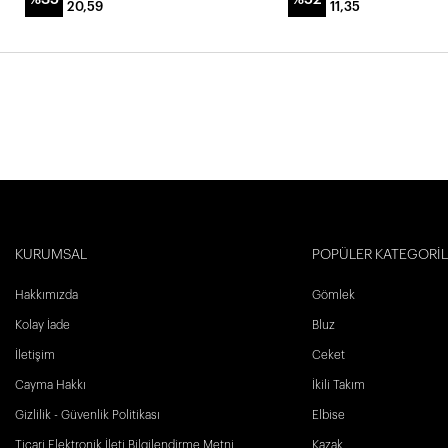
20,59
11,35
KURUMSAL
POPÜLER KATEGORİ
Hakkımızda
Gömlek
Kolay İade
Bluz
İletişim
Ceket
Cayma Hakkı
İkili Takım
Gizlilik - Güvenlik Politikası
Elbise
Ticari Elektronik İleti Bilgilendirme Metni
Kazak