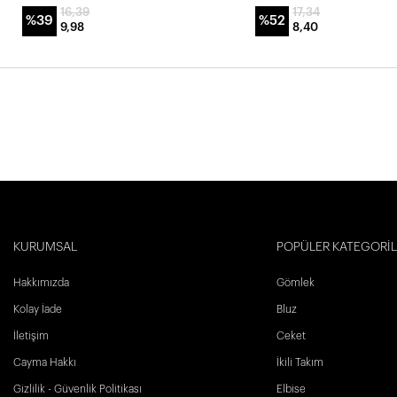
16,39
17,34
%39
%52
9,98
8,40
KURUMSAL
POPÜLER KATEGORİ
Hakkımızda
Gömlek
Kolay İade
Bluz
İletişim
Ceket
Cayma Hakkı
İkili Takım
Gizlilik - Güvenlik Politikası
Elbise