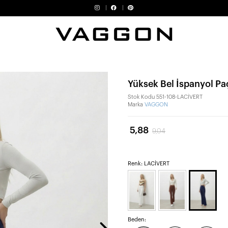
Yüksek Bel İspanyol Pa
Stok Kodu
551-108-LACİVERT
Marka
VAGGON
5,88
9,04
Renk: LACİVERT
Beden: