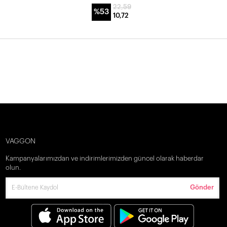
22,59
%53
10,72
VAGGON
Kampanyalarımızdan ve indirimlerimizden güncel olarak haberdar
olun.
Gönder