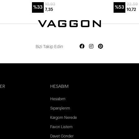
10,93
22,59
%33
%53
7,35
10,72
Bizi Takip Edin
LER
HESABIM
Hesabım
Siparişlerim
Kargom Nerede
Favori Listem
Davet Gönder