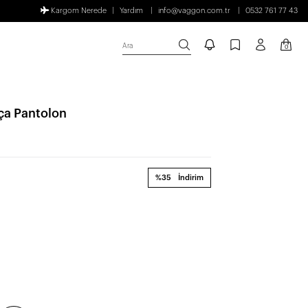
Kargom Nerede
Yardım
info@vaggon.com.tr
0532 761 77 43
Ara
0
ça Pantolon
%35
İndirim