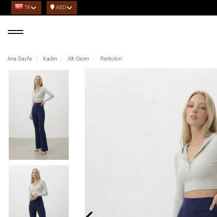
TR
ABD
Ana Sayfa
Kadın
Alt Giyim
Pantolon