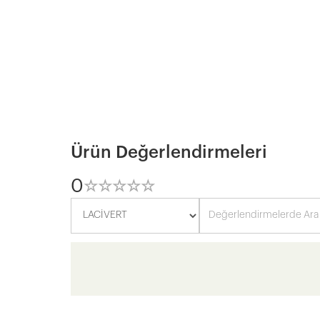
Ürün Değerlendirmeleri
0
☆
★
☆
★
☆
★
☆
★
☆
★