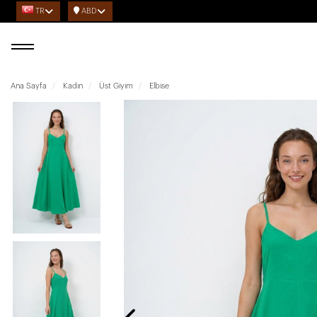
TR
ABD
Ana Sayfa
Kadın
Üst Giyim
Elbise