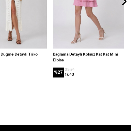
u Düğme Detaylı Triko
Bağlama Detaylı Kolsuz Kat Kat Mini
Elbise
23,74
%27
17,43