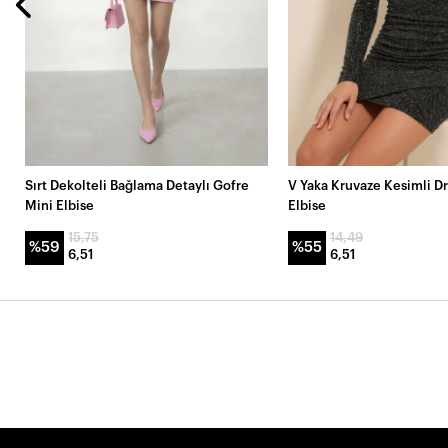
Sırt Dekolteli Bağlama Detaylı Gofre
V Yaka Kruvaze Kesimli Dr
Mini Elbise
Elbise
15,75
14,49
%59
%55
6,51
6,51