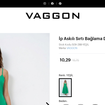
İp Askılı Sırtı Bağlama 
Stok Kodu
509-288-YEŞİL
Marka
VAGGON
10,29
15,75
Renk: YEŞİL
Beden: