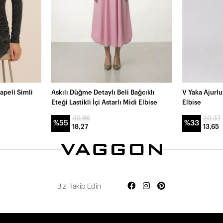
apeli Simli
Askılı Düğme Detaylı Beli Bağcıklı
V Yaka Ajurl
Eteği Lastikli İçi Astarlı Midi Elbise
Elbise
40,96
20,37
%55
%33
18,27
13,65
Bizi Takip Edin