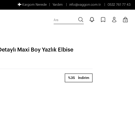
Kargom Nerede
Yardım
info@vaggon.com.tr
0532 761 77 43
Ara
0
Detaylı Maxi Boy Yazlık Elbise
%35
İndirim