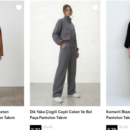
Keten
Dik Yaka Çizgili Cepli Ceket Ve Bol
Kemerli Blaz
on Takım
Paça Pantolon Takım
Pantolon Ta
29,42
31,52
%30
%39