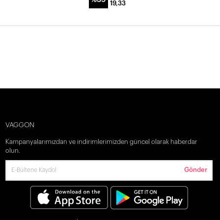
19,33
VAGGON
Kampanyalarımızdan ve indirimlerimizden güncel olarak haberdar
olun.
Gönder