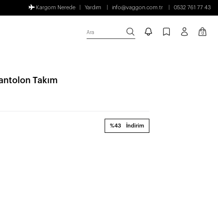
Kargom Nerede
Yardım
info@vaggon.com.tr
0532 761 77 43
Ara
0
Pantolon Takım
%43
İndirim