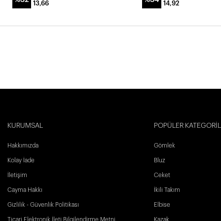
13,66
14,92
KURUMSAL
POPÜLER KATEGORİ
Hakkımızda
Gömlek
Kolay İade
Bluz
İletişim
Ceket
Cayma Hakkı
İkili Takım
Gizlilik - Güvenlik Politikası
Elbise
Ticari Elektronik İleti Bilgilendirme Metni
Kazak