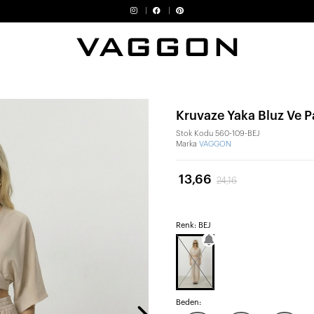
Kruvaze Yaka Bluz Ve 
Stok Kodu
560-109-BEJ
Marka
VAGGON
13,66
24,16
Renk: BEJ
Beden: