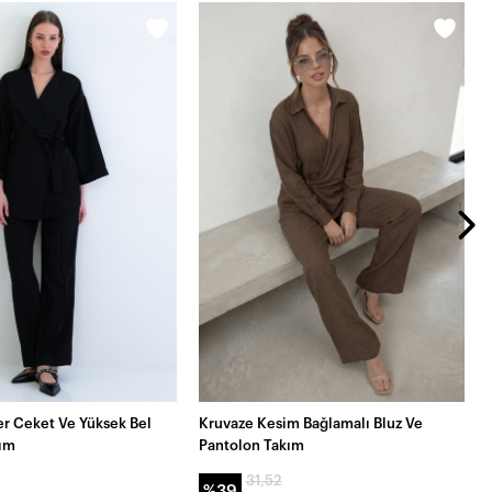
er Ceket Ve Yüksek Bel
Kruvaze Kesim Bağlamalı Bluz Ve
kım
Pantolon Takım
31,52
%39