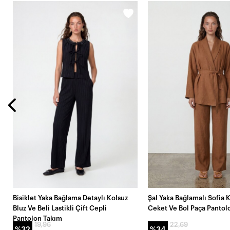
Bisiklet Yaka Bağlama Detaylı Kolsuz
Şal Yaka Bağlamalı Sofia 
Bluz Ve Beli Lastikli Çift Cepli
Ceket Ve Bol Paça Pantol
Pantolon Takım
19,96
22,69
%32
%34