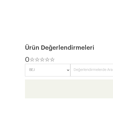
Ürün Değerlendirmeleri
0
☆
★
☆
★
☆
★
☆
★
☆
★