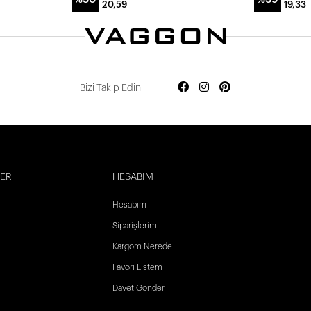
20,59
19,33
Bizi Takip Edin
LER
HESABIM
Hesabım
Siparişlerim
Kargom Nerede
Favori Listem
Davet Gönder