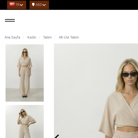
TR
ABD
Ana Sayfa
Kadın
Takım
Alt-Üst Takım