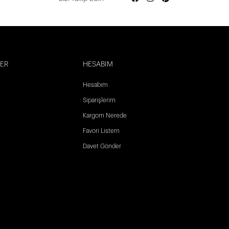
LER
HESABIM
Hesabım
Siparişlerim
Kargom Nerede
Favori Listem
Davet Gönder