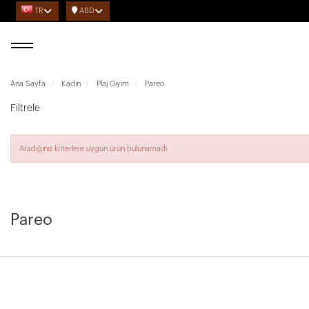
TR
ABD
Ana Sayfa
Kadın
Plaj Giyim
Pareo
Filtrele
Aradığınız kriterlere uygun ürün bulunamadı
Pareo