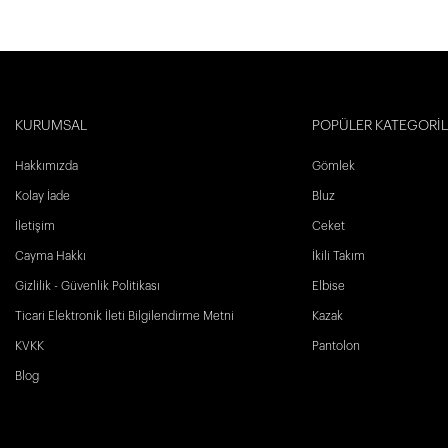
KURUMSAL
POPÜLER KATEGORİ
Hakkımızda
Gömlek
Kolay İade
Bluz
İletişim
Ceket
Cayma Hakkı
İkili Takım
Gizlilik - Güvenlik Politikası
Elbise
Ticari Elektronik İleti Bilgilendirme Metni
Kazak
KVKK
Pantolon
Blog