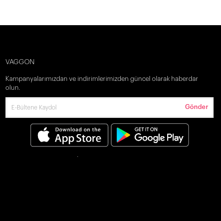
VAGGON
Kampanyalarımızdan ve indirimlerimizden güncel olarak haberdar
olun.
Gönder