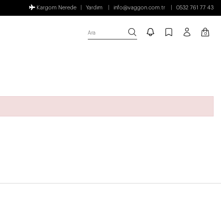
Kargom Nerede
Yardım
info@vaggon.com.tr
0532 761 77 43
Ara
0