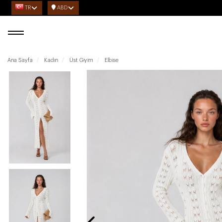
TR
ABD
Ana Sayfa
Kadın
Üst Giyim
Elbise