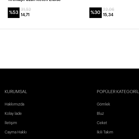
31,52
22,06
%53
%30
14,71
15,34
KURUMSAL
POPÜLER KATEGORİ
Hakkımızda
Gömlek
Kolay İade
Bluz
İletişim
Ceket
Cayma Hakkı
İkili Takım