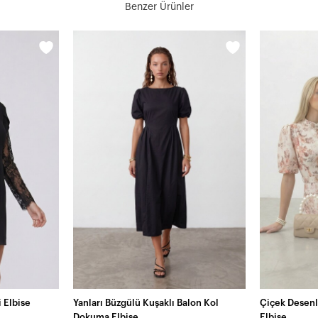
Benzer Ürünler
i Elbise
Yanları Büzgülü Kuşaklı Balon Kol
Çiçek Desenli
Dokuma Elbise
Elbise