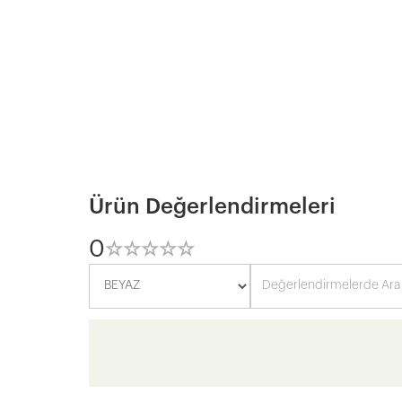
Ürün Değerlendirmeleri
0
☆
★
☆
★
☆
★
☆
★
☆
★