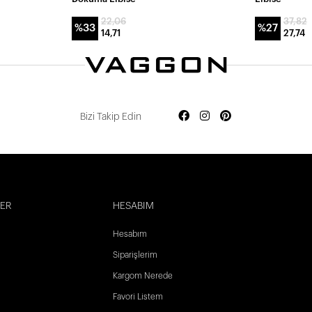
22,06
37,82
%33
%27
14,71
27,74
Bizi Takip Edin
LER
HESABIM
Hesabım
Siparişlerim
Kargom Nerede
Favori Listem