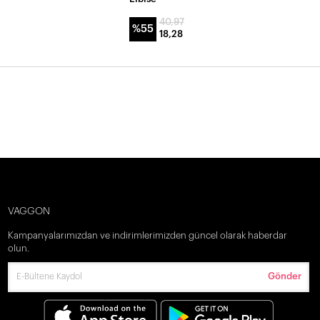
40,97
%55
18,28
VAGGON
Kampanyalarımızdan ve indirimlerimizden güncel olarak haberdar
olun.
Gönder