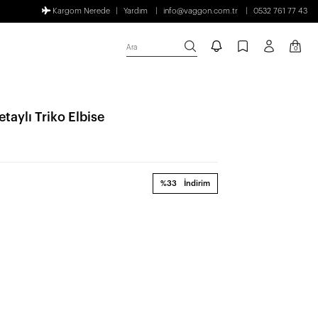
Kargom Nerede
Yardım
info@vaggon.com.tr
0532 761 77 43
Ara
0
taylı Triko Elbise
%33
İndirim