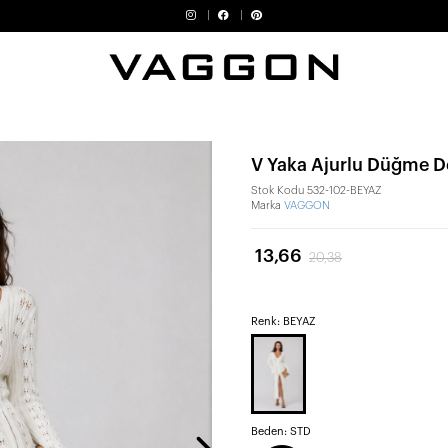
V Yaka Ajurlu Düğme De
Stok Kodu
532-102-BEYAZ
Marka
VAGGON
13,66
20,38
Renk: BEYAZ
Beden:
STD