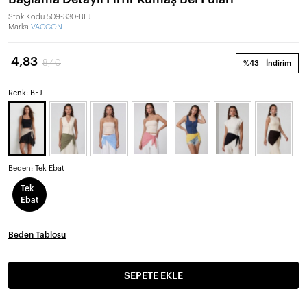
Stok Kodu
509-330-BEJ
Marka
VAGGON
4,83
8,40
%43
İndirim
Renk: BEJ
Beden:
Tek Ebat
Tek
Ebat
Beden Tablosu
SEPETE EKLE