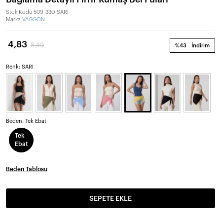
Stok Kodu
509-330-SARI
Marka
VAGGON
4,83
8,40
%43
İndirim
Renk: SARI
Beden:
Tek Ebat
Tek
Ebat
Beden Tablosu
SEPETE EKLE