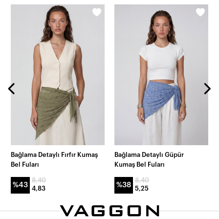
Bağlama Detaylı Fırfır Kumaş
Bağlama Detaylı Güpür
Bel Fuları
Kumaş Bel Fuları
8,40
8,40
%43
%38
4,83
5,25