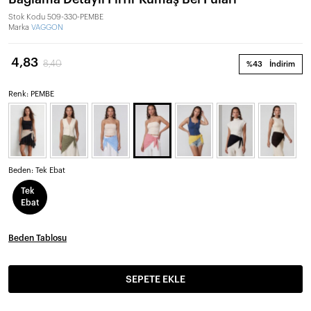
Stok Kodu
509-330-PEMBE
Marka
VAGGON
4,83
8,40
%43
İndirim
Renk: PEMBE
Beden:
Tek Ebat
Tek
Ebat
Beden Tablosu
SEPETE EKLE