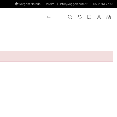
Kargom Nerede
Yardım
info@vaggon.com.tr
0532 761 77 43
Ara
0