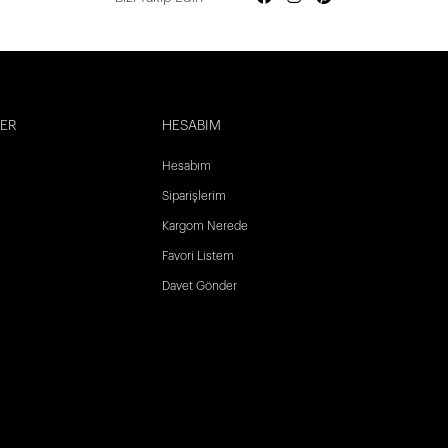
LER
HESABIM
Hesabım
Siparişlerim
Kargom Nerede
Favori Listem
Davet Gönder