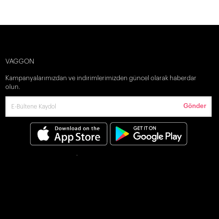
VAGGON
Kampanyalarımızdan ve indirimlerimizden güncel olarak haberdar
olun.
Gönder