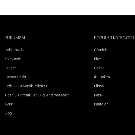
KURUMSAL
POPÜLER KATEGORİ
Hakkımızda
Gömlek
Kolay İade
Bluz
İletişim
Ceket
Cayma Hakkı
İkili Takım
Gizlilik - Güvenlik Politikası
Elbise
Ticari Elektronik İleti Bilgilendirme Metni
Kazak
KVKK
Pantolon
Blog