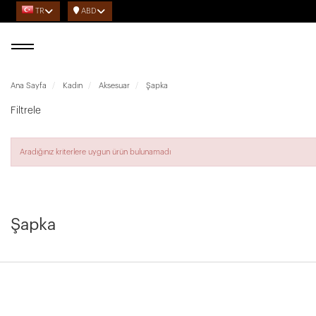
TR
ABD
Ana Sayfa
Kadın
Aksesuar
Şapka
Filtrele
Aradığınız kriterlere uygun ürün bulunamadı
Şapka